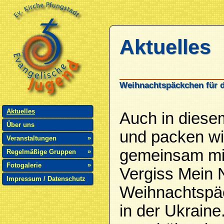
Aktuelles
Weihnachtspäckchen für d
Aktuelles
Auch in dies
Über uns
und packen wi
»
Veranstaltungen
gemeinsam mi
»
Regelmäßige Gruppen
»
Fotogalerie
Vergiss Mein N
Impressum / Datenschutz
Weihnachtspäc
in der Ukraine