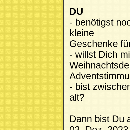
DU
- benötigst no
kleine
Geschenke für
- willst Dich mi
Weihnachtsde
Adventstimmu
- bist zwische
alt?
Dann bist Du
02. Dez. 2023