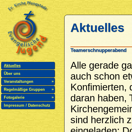
Aktuelles
Teamerschnupperabend
Alle gerade ga
Aktuelles
auch schon et
Über uns
»
Veranstaltungen
Konfimierten, 
»
Regelmäßige Gruppen
daran haben, 
»
Fotogalerie
Impressum / Datenschutz
Kirchengemei
sind herzlich
eingeladen: Do