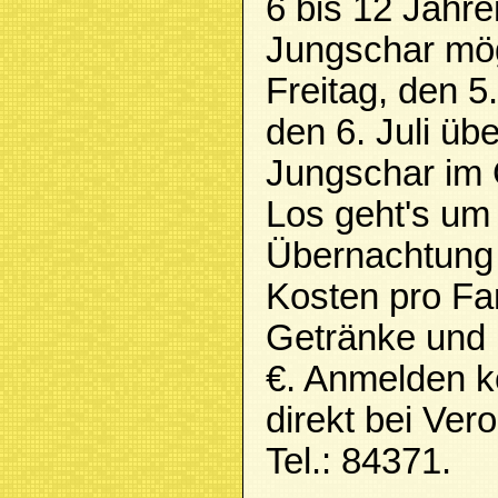
6 bis 12 Jahre
Jungschar mög
Freitag, den 5
den 6. Juli üb
Jungschar im
Los geht's um
Übernachtung 
Kosten pro Fam
Getränke und 
€. Anmelden k
direkt bei Ver
Tel.: 84371.