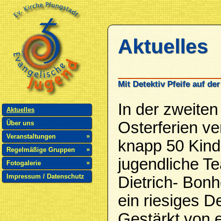
Aktuelles
Mit Detektiv Pfeife auf de
In der zweite
Aktuelles
Osterferien v
Über uns
»
Veranstaltungen
knapp 50 Kind
»
Regelmäßige Gruppen
jugendliche T
»
Fotogalerie
Impressum / Datenschutz
Dietrich- Bonh
ein riesiges D
Gestärkt von 