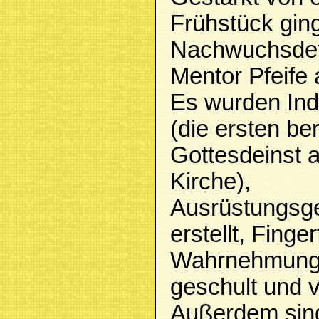
Frühstück gin
Nachwuchsdete
Mentor Pfeife
Es wurden Ind
(die ersten ber
Gottesdeinst a
Kirche),
Ausrüstungsg
erstellt, Finge
Wahrnehmungs
geschult und v
Außerdem sind