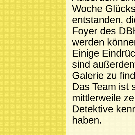
Woche Glücks
entstanden, d
Foyer des DB
werden könne
Einige Eindrü
sind außerdem 
Galerie zu fin
Das Team ist s
mittlerweile ze
Detektive ken
haben.